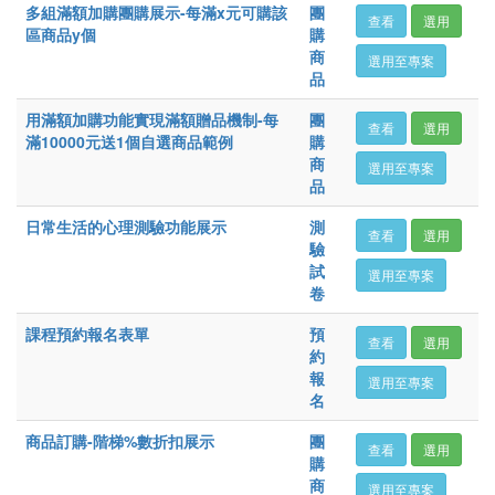
多組滿額加購團購展示-每滿x元可購該
團
查看
選用
區商品y個
購
商
選用至專案
品
用滿額加購功能實現滿額贈品機制-每
團
查看
選用
滿10000元送1個自選商品範例
購
商
選用至專案
品
日常生活的心理測驗功能展示
測
查看
選用
驗
試
選用至專案
卷
課程預約報名表單
預
查看
選用
約
報
選用至專案
名
商品訂購-階梯%數折扣展示
團
查看
選用
購
商
選用至專案