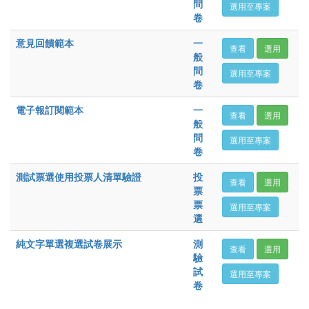
問
選用至專案
卷
意見回饋範本
一
查看
選用
般
問
選用至專案
卷
電子報訂閱範本
一
查看
選用
般
問
選用至專案
卷
測試票選使用投票人清單驗證
投
查看
選用
票
票
選用至專案
選
純文字單選複選試卷展示
測
查看
選用
驗
試
選用至專案
卷