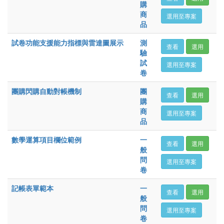
購
商
選用至專案
品
試卷功能支援能力指標與雷達圖展示
測
查看
選用
驗
試
選用至專案
卷
團購閃購自動對帳機制
團
查看
選用
購
商
選用至專案
品
數學運算項目欄位範例
一
查看
選用
般
問
選用至專案
卷
記帳表單範本
一
查看
選用
般
問
選用至專案
卷