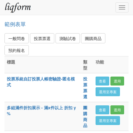
Togg
navig
範例表單
一般問卷
投票票選
測驗試卷
團購商品
預約報名
標題
類
功能
型
投票系統自訂投票人帳密驗證-匿名模
投
查看
選用
式
票
票
選用至專案
選
多組滿件折扣展示 - 滿x件以上 折扣 y
團
查看
選用
%
購
商
選用至專案
品