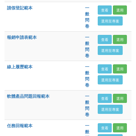
請假登記範本
一
查看
選用
般
問
選用至專案
卷
報銷申請表範本
一
查看
選用
般
問
選用至專案
卷
線上履歷範本
一
查看
選用
般
問
選用至專案
卷
軟體產品問題回報範本
一
查看
選用
般
問
選用至專案
卷
任務回報範本
一
查看
選用
般