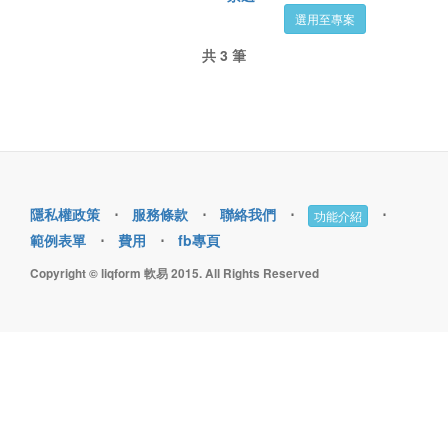
選用至專案
共 3 筆
隱私權政策
⋅
服務條款
⋅
聯絡我們
⋅
⋅
功能介紹
範例表單
⋅
費用
⋅
fb專頁
Copyright © liqform 軟易 2015. All Rights Reserved