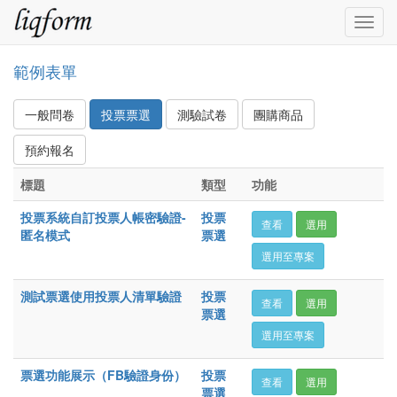
Togg
navig
範例表單
一般問卷
投票票選
測驗試卷
團購商品
預約報名
標題
類型
功能
投票系統自訂投票人帳密驗證-
投票
查看
選用
匿名模式
票選
選用至專案
測試票選使用投票人清單驗證
投票
查看
選用
票選
選用至專案
票選功能展示（FB驗證身份）
投票
查看
選用
票選