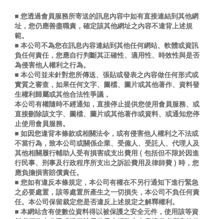
■ 您透過會員服務所寄送的訊息內容中如有直接連結到其他網
址，您仍應善盡職責，確定該其他網址之內容不違背上述規
範。
■ 本公司不為您在訊息內容連結到其他任何網站、軟體或資訊
負任何責任，您應自行判斷其正確性、適用性、時效性與是否
為侵害他人權利之行為。
■ 本公司並未針對您所傳送、張貼或發表之內容做任何形式或
實質之審查，如果任何文字、圖檔、圖片或其他著作、資料發
生權利歸屬或其他合法性爭議，
本公司有權隨時不經通知，直接停止提供您使用會員服務、或
直接刪除該文字、圖檔、圖片或其他著作或資料、或通知您停
止使用會員服務。
■ 如因您違背本條款或相關法令，或有侵害他人權利之不法或
不當行為，致本公司或關係企業、受僱人、受託人、代理人及
其他相關履行輔助人受有損害或支出費用 ( 包括但不限於因進
行民事、刑事及行政程序所支出之訴訟費用及律師費 ) 時，您
應負擔損害賠償責任。
■ 您如有違反本條規定，本公司有權在不另行通知下進行緊急
之必要處置，該等處置所產生之一切損失，本公司不負任何責
任。本公司保留裁定您是否違反上述規定之解釋權利。
■ 本網站含有使數位資料得以被保護之安全元件，使用該等資