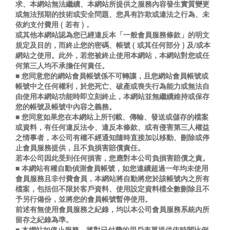
求、本網站無法繼續、本網站所提供之服務內容發生實質變更
或無法預期的技術或安全問題、您具有詐欺或違法之行為、未
依約支付費用 ( 若有 )，
或其他本網站認為您已經違反本「一般會員服務條款」的明文
規定及目的，而終止您的密碼、帳號 ( 或其任何部分 ) 及/或本
網站之使用。此外，若您被終止使用本網站，本網站對您或任
何第三人均不承擔任何責任。
■ 您同意您的網站會員帳號係不可轉讓，且您網站會員帳號或
帳號中之任何權利，於您死亡、破產或喪失行為能力或無法自
由使用本網站功能時即立刻終止，本網站並無繼續維持或保存
您的帳號及帳號中內容之義務。
■ 您同意如果您在本網站上所刊載、傳輸、發送或儲存的檔案
或資料，有任何違反法令、違反本條款、或有侵害第三人權益
之情事者，本公司有權不經通知隨時直接加以移動、刪除或停
止會員服務提供，且不負損害賠償責任。
若本公司因此受到任何損害，您應對本公司負損害賠償之責。
■ 本網站有權自動偵測會員帳號，如您連續超過一年均未使用
會員服務且非付費會員，本網站將自動將您於該帳號內之所有
檔案，包括但不限於客戶資料、使用設定資料檔全數刪除且不
予另行備份，並將您的會員帳號暫停使用。
前述有無使用會員服務之紀錄，均以本公司會員服務系統內所
留存之紀錄為準。
■ 本網站如停止服務，將對已付費的用戶表單提供依時間比例