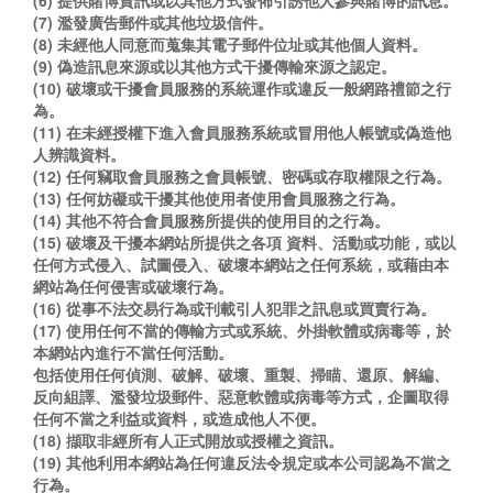
(6) 提供賭博資訊或以其他方式發佈引誘他人參與賭博的訊息。
(7) 濫發廣告郵件或其他垃圾信件。
(8) 未經他人同意而蒐集其電子郵件位址或其他個人資料。
(9) 偽造訊息來源或以其他方式干擾傳輸來源之認定。
(10) 破壞或干擾會員服務的系統運作或違反一般網路禮節之行
為。
(11) 在未經授權下進入會員服務系統或冒用他人帳號或偽造他
人辨識資料。
(12) 任何竊取會員服務之會員帳號、密碼或存取權限之行為。
(13) 任何妨礙或干擾其他使用者使用會員服務之行為。
(14) 其他不符合會員服務所提供的使用目的之行為。
(15) 破壞及干擾本網站所提供之各項 資料、活動或功能，或以
任何方式侵入、試圖侵入、破壞本網站之任何系統，或藉由本
網站為任何侵害或破壞行為。
(16) 從事不法交易行為或刊載引人犯罪之訊息或買賣行為。
(17) 使用任何不當的傳輸方式或系統、外掛軟體或病毒等，於
本網站內進行不當任何活動。
包括使用任何偵測、破解、破壞、重製、掃瞄、還原、解編、
反向組譯、濫發垃圾郵件、惡意軟體或病毒等方式，企圖取得
任何不當之利益或資料，或造成他人不便。
(18) 擷取非經所有人正式開放或授權之資訊。
(19) 其他利用本網站為任何違反法令規定或本公司認為不當之
行為。