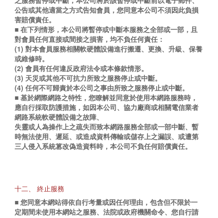
之服務暫停或中斷，本公司將於該暫停或中斷前以電子郵件、
公告或其他適當之方式告知會員，您同意本公司不須因此負損
害賠償責任。
■ 在下列情形，本公司將暫停或中斷本服務之全部或一部，且
對會員任何直接或間接之損害，均不負任何責任：
(1) 對本會員服務相關軟硬體設備進行搬遷、更換、升級、保養
或維修時。
(2) 會員有任何違反政府法令或本條款情形。
(3) 天災或其他不可抗力所致之服務停止或中斷。
(4) 任何不可歸責於本公司之事由所致之服務停止或中斷。
■ 基於網際網路之特性，您瞭解並同意於使用本網路服務時，
應自行採取防護措施，如因本公司、協力廠商或相關電信業者
網路系統軟硬體設備之故障、
失靈或人為操作上之疏失而致本網路服務全部或一部中斷、暫
時無法使用、遲延、或造成資料傳輸或儲存上之漏誤、或遭第
三人侵入系統篡改偽造資料時，本公司不負任何賠償責任。
十二、 終止服務
■ 您同意本網站得依自行考量或因任何理由，包含但不限於一
定期間未使用本網站之服務、法院或政府機關命令、您自行請