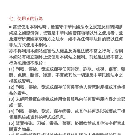
七、使用者的行為
■ 當您使用本網站時，應遵守中華民國法令之規定及相關網際
網路之國際慣例，您若是中華民國管轄領域以外之使用者，並
應遵守所屬國家或地方之法令，絕不為任何非法目的或以任何
非法方式使用本網站，
亦不得利用本網站侵害他人權益及為違法或不當之行為，否則
本網站有權立刻終止您使用本網站之權利。前述違法或不當之
行為包括但不限於：
(1) 刊載、傳輸、發送或儲存任何誹謗、詐欺、歧視、傷害、猥
褻、色情、賭博、謾罵、不實或其他一切違反中華民國法令之
檔案或資料。
(2) 刊載、傳輸、發送或儲存任何侵害他人智慧財產權或其他權
益的資料。
(3) 未經同意擅自摘錄或使用會員服務內任何資料庫內容之全部
或一部。
(4) 刊載、傳輸、發送、儲存病毒、或其他任何足以破壞或干擾
電腦系統或資料的程式或訊息。
(5) 販賣槍砲、刀械、毒品、禁藥、盜版軟體或其他法令所禁止
販賣之物品。