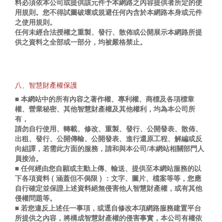
料必須依本公司或提供該元件予本網路之內容提供者所定的使
用規則。您不得試圖破壞或規避任何內含於本網路本身或元件
之使用規則。
任何未經合法授權之重製、發行、散佈或公開展示本網路所提
供之資料之全部或一部分，均被嚴格禁止。
八、智慧財產權保護
■ 本網站中的所有內容之著作權、專利權、商標及各項標章
權、營業秘密、其他智慧財產權及其他權利，均為本公司所
有，
請勿自行使用、轉載、修改、重製、發行、公開發表、散佈、
出租、發行、公開傳輸、公開發表、進行還原工程、解編或反
向組譯，若需此方面的服務，請和與本公司/本網站相關部門人
員接洽。
■ 任何經由您自願或主動上傳、輸送、提供至本網站服務的以
下各項資料 ( 涵蓋但不侷限 ) ：文字、圖片、檔案等等，您應
自行確定並保證上述資料絕無侵害他人智慧財產權，或有其他
侵權問題等。
■ 若您違反上述任一事項，或逕自修改本項網路服務建置平台
所提供之內容，將構成智慧財產權的侵害事實，本公司有權依