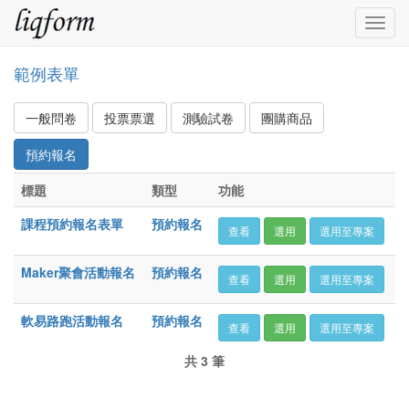
Togg
navig
範例表單
一般問卷
投票票選
測驗試卷
團購商品
預約報名
標題
類型
功能
課程預約報名表單
預約報名
查看
選用
選用至專案
Maker聚會活動報名
預約報名
查看
選用
選用至專案
軟易路跑活動報名
預約報名
查看
選用
選用至專案
共 3 筆