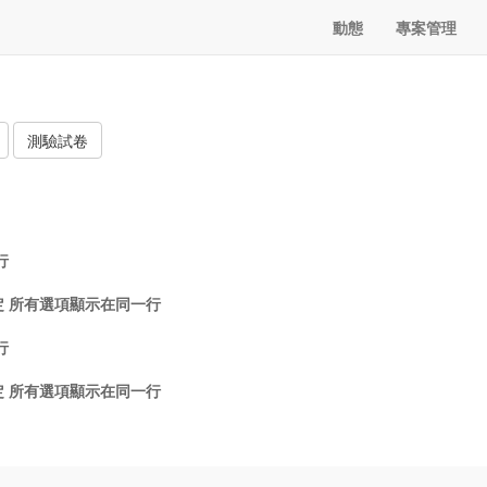
動態
專案管理
測驗試卷
行
 所有選項顯示在同一行
行
 所有選項顯示在同一行