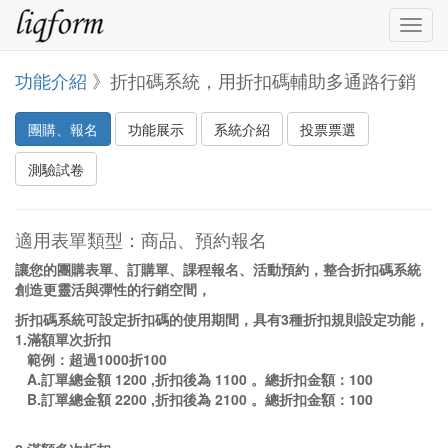
Togg
navig
功能介紹
》折扣碼系統，用折扣碼輔助多通路行銷
團購、報名
功能展示
系統介紹
投票票選
測驗試卷
適用表單類型：商品、預約報名
讓您的團購表單、訂購單、課程報名、活動預約，整合折扣碼系統
創造更靈活與彈性的行銷空間，
折扣碼系統可設定折扣碼的使用期間，具有3種折扣規則設定功能，
1.滿額單次折扣
範例：超過1000折100
A.訂單總金額 1200 ,折扣後為 1100 。總折扣金額：100
B.訂單總金額 2200 ,折扣後為 2100 。總折扣金額：100