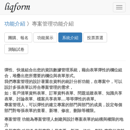
Togg
navig
功能介紹
》專案管理功能介紹
團購、報名
功能展示
系統介紹
投票票選
測驗試卷
彈性、快速組合出您的資訊數據管理系統，藉由表單彈性的欄位組
合，堆疊出您所需要的欄位與表單形式。
我們專案管理的設計著重在資料的統計分析功能，在專案中，可以
設計多張表單以符合專案管理的需求，
如：客戶清單資料表單、訂單資料表單、問題追蹤表單、知識共享
表單、討論表單、檔案共享表單....等等彈性的表單。
專案管理人，可以彈性的建立專案的部門與部門的成員，設定每個
部門對每張表單的查看、新增、修改、刪除等權限。
專案管理 功能為專案管理人創建與設計專案表單的結構與權限的地
方