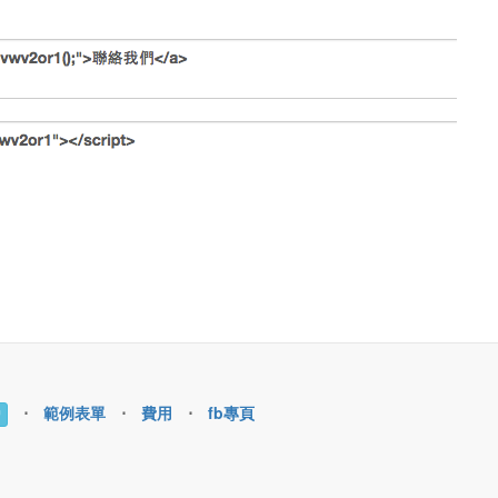
⋅
範例表單
⋅
費用
⋅
fb專頁
紹