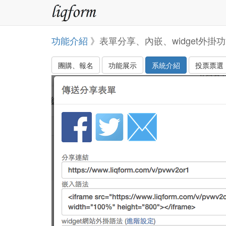
功能介紹
》表單分享、內嵌、widget外掛
團購、報名
功能展示
系統介紹
投票票選